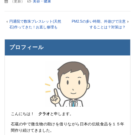
（
更新
）
美容・健康
円通院で数珠ブレスレット(天然
PM2.5の多い時期、外遊びで注意
石)作ってきた！お直し修理も
することは？対策は？
プロフィール
こんにちは！
クラオ
と申します。
石蔵の中で微生物の助けを借りながら日本の伝統食品を１５年
間作り続けてきました。