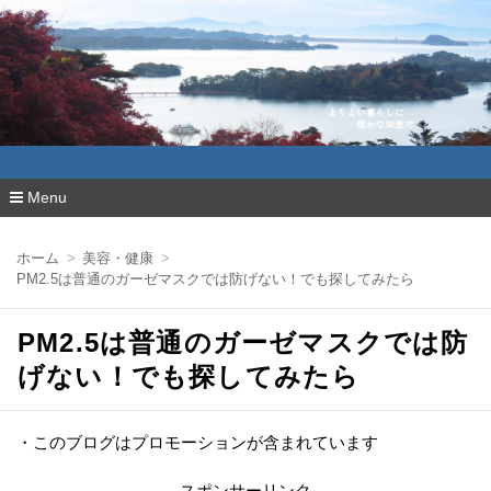
よりよい暮らしに確かな知恵で
Menu
コ
ン
ホーム
美容・健康
テ
PM2.5は普通のガーゼマスクでは防げない！でも探してみたら
ン
ツ
へ
PM2.5は普通のガーゼマスクでは防
移
動
げない！でも探してみたら
・このブログはプロモーションが含まれています
スポンサーリンク