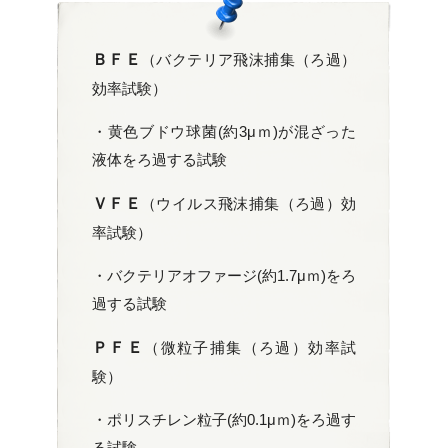
ＢＦＥ
（バクテリア飛沫捕集（ろ過）
効率試験）
・黄色ブドウ球菌(約3μｍ)が混ざった
液体をろ過する試験
ＶＦＥ
（ウイルス飛沫捕集（ろ過）効
率試験）
・バクテリアオファージ(約1.7μｍ)をろ
過する試験
ＰＦＥ
（微粒子捕集（ろ過）効率試
験）
・ポリスチレン粒子(約0.1μｍ)をろ過す
る試験