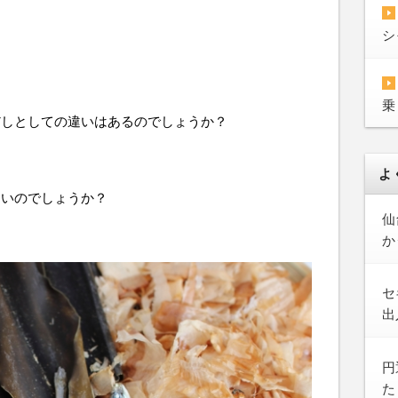
シ
乗
だしとしての違いはあるのでしょうか？
よ
ないのでしょうか？
仙
か
セ
出
円
た