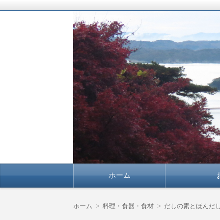
豊かな暮らしを応援します！
よりよい暮らしに確
コ
ホーム
ン
テ
ン
ツ
ホーム
料理・食器・食材
だしの素とほんだ
へ