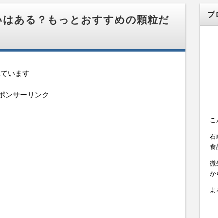
プ
いはある？もっとおすすめの顆粒だ
れています
ポンサーリンク
こ
石
食
微
か
よ