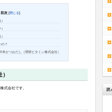
目次
[
閉じる
]
社）
ヤ）
社）
いの？
®本かつおだし（理研ビタミン株式会社）
社）
素株式会社です。
読