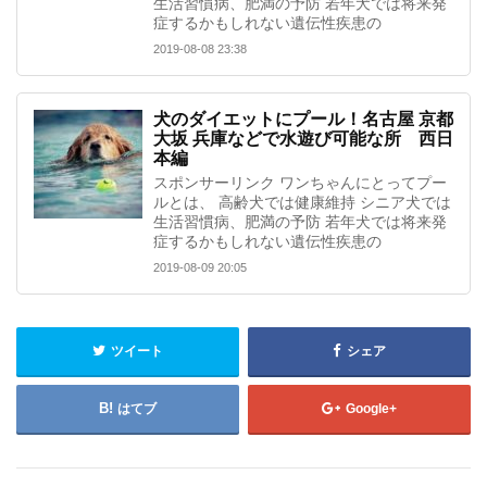
生活習慣病、肥満の予防 若年犬では将来発
症するかもしれない遺伝性疾患の
2019-08-08 23:38
犬のダイエットにプール！名古屋 京都
大坂 兵庫などで水遊び可能な所 西日
本編
スポンサーリンク ワンちゃんにとってプー
ルとは、 高齢犬では健康維持 シニア犬では
生活習慣病、肥満の予防 若年犬では将来発
症するかもしれない遺伝性疾患の
2019-08-09 20:05
ツイート
シェア
はてブ
Google+