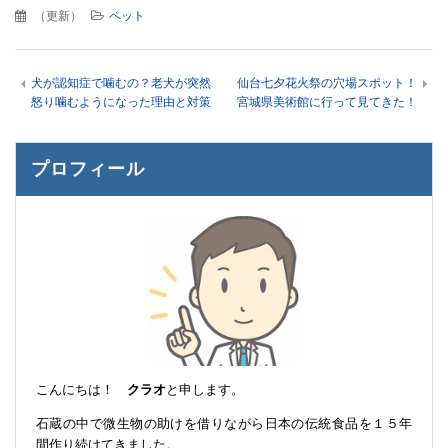
（
更新
）
ペット
犬が認知症で噛むの？老犬が突然
仙台七夕花火祭の穴場スポット！
怒り噛むようになった理由と対策
宮城県美術館に行って見てきた！
プロフィール
こんにちは！
クラオ
と申します。
石蔵の中で微生物の助けを借りながら日本の伝統食品を１５年
間作り続けてきました。