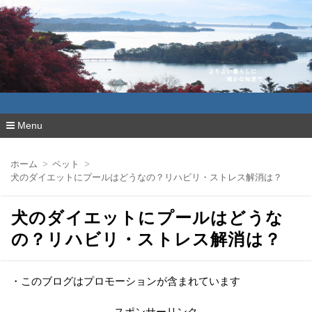
よりよい暮らしに確かな知恵で
Menu
コ
ン
ホーム
ペット
テ
犬のダイエットにプールはどうなの？リハビリ・ストレス解消は？
ン
ツ
へ
犬のダイエットにプールはどうな
移
動
の？リハビリ・ストレス解消は？
・このブログはプロモーションが含まれています
スポンサーリンク