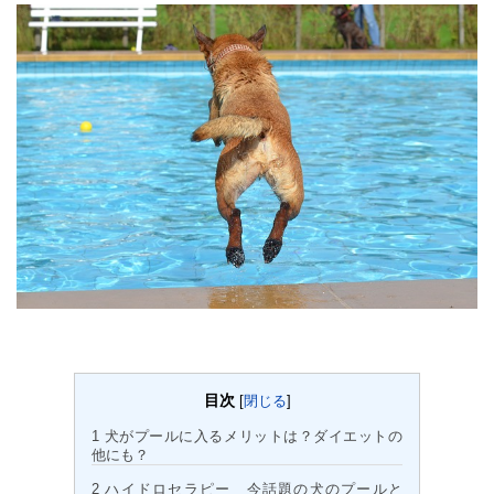
目次
[
閉じる
]
1
犬がプールに入るメリットは？ダイエットの
他にも？
2
ハイドロセラピー 今話題の犬のプールと