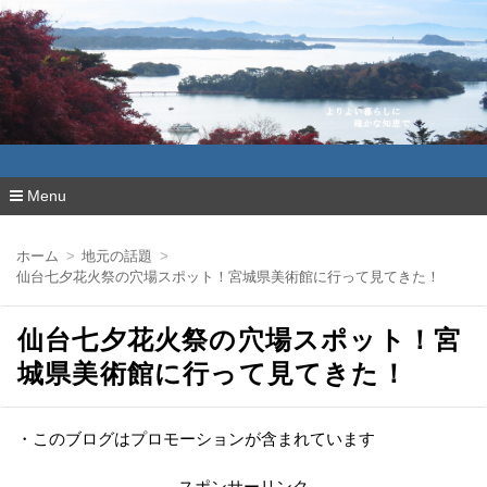
よりよい暮らしに確かな知恵で
Menu
コ
ン
ホーム
地元の話題
テ
仙台七夕花火祭の穴場スポット！宮城県美術館に行って見てきた！
ン
ツ
へ
仙台七夕花火祭の穴場スポット！宮
移
動
城県美術館に行って見てきた！
・このブログはプロモーションが含まれています
スポンサーリンク