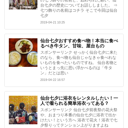
の七つ飾りの名前と、込められた願い、仙
台七夕の歴史についてお話ししました。 ⇒
七つ飾りの名前はコチラ そこで今回は仙台
七夕
2019-04-21 10:25
仙台七夕おすすめ食べ物！本当に食べ
るべき牛タン、甘味、屋台もの
スポンサーリンク せっかく仙台七夕に来た
のなら、食べ物も仙台じゃなきゃ食べれな
いものを食べたいものですね。 仙台名物と
いうとまっ先に思い浮かべるのは「牛タ
ン」だとは思い
2019-04-22 16:57
仙台七夕に浴衣をレンタルしたい！一
人で着られる簡単浴衣ってある？
スポンサーリンク 仙台七夕前夜祭の花火祭
や、おまつり本番の仙台七夕に浴衣で出か
けたい！という方へ 浴衣で花火！浴衣で七
夕祭りってテンション上がりますよね