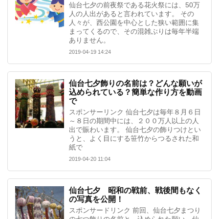
仙台七夕の前夜祭である花火祭には、50万
人の人出があると言われています。 その
人々が、西公園を中心とした狭い範囲に集
まってくるので、その混雑ぶりは毎年半端
ありません。
2019-04-19 14:24
仙台七夕飾りの名前は？どんな願いが
込められている？簡単な作り方を動画
で
スポンサーリンク 仙台七夕は毎年８月６日
～８日の期間中には、２００万人以上の人
出で賑わいます。 仙台七夕の飾りつけとい
うと、よく目にする笹竹からつるされた和
紙で
2019-04-20 11:04
仙台七夕 昭和の戦前、戦後間もなく
の写真を公開！
スポンサードリンク 前回、仙台七夕まつり