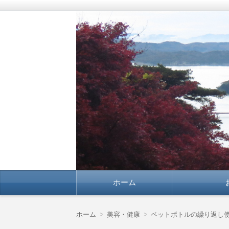
豊かな暮らしを応援します！
よりよい暮らしに確
コ
ホーム
ン
テ
ン
ツ
ホーム
美容・健康
ペットボトルの繰り返し
へ