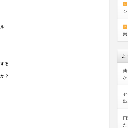
シ
トル
乗
よ
用する
仙
うか？
か
セ
出
円
た