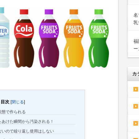
名
乳
福
ー
カ
目次
[
閉じる
]
状態で作られる
をあけた瞬間から汚染される！
ないので繰り返し使用はしない