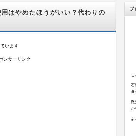
プ
使用はやめたほうがいい？代わりの
れています
ポンサーリンク
こ
石
食
微
か
よ