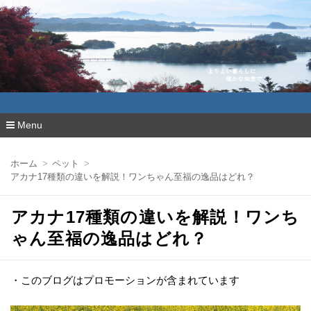
よりよい暮らしに確かな知恵で
Menu
コ
ン
ホーム
ペット
テ
アカナ17種類の違いを解説！ワンちゃん至福の逸品はどれ？
ン
ツ
へ
アカナ17種類の違いを解説！ワンち
移
動
ゃん至福の逸品はどれ？
・このブログはプロモーションが含まれています