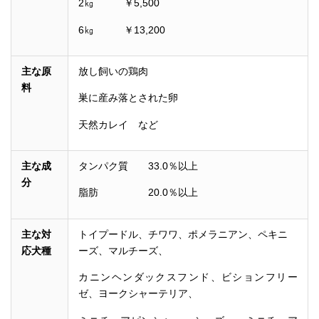
2㎏ ￥5,500
6㎏ ￥13,200
主な原
放し飼いの鶏肉
料
巣に産み落とされた卵
天然カレイ など
主な成
タンパク質 33.0％以上
分
脂肪 20.0％以上
主な対
トイプードル、チワワ、ポメラニアン、ペキニ
応犬種
ーズ、マルチーズ、
カニンヘンダックスフンド、ビションフリー
ゼ、ヨークシャーテリア、