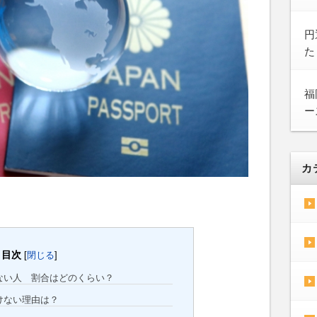
円
た
福
ー
カ
目次
[
閉じる
]
ない人 割合はどのくらい？
けない理由は？