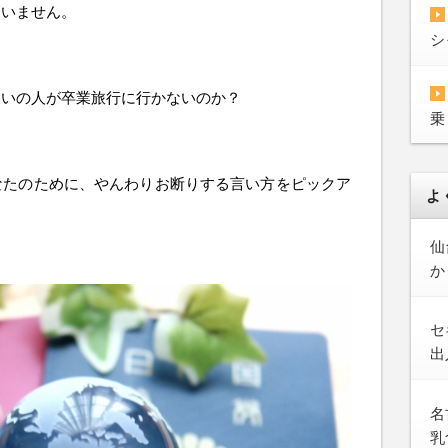
ていません。
シ
らいの人が卒業旅行に行かないのか？
乗
なたのために、やんわりお断りする言い方をピックア
よ
仙
か
セ
出
名
乳