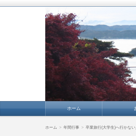
豊かな暮らしを応援します！
よりよい暮らしに確
コ
ホーム
ン
テ
ン
ツ
ホーム
年間行事
卒業旅行(大学生)へ行かな
へ