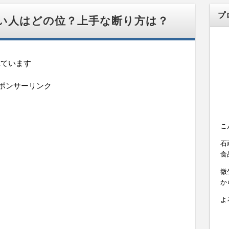
プ
ない人はどの位？上手な断り方は？
れています
ポンサーリンク
こ
石
食
微
か
よ