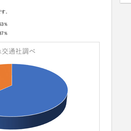
です。
3％
7％