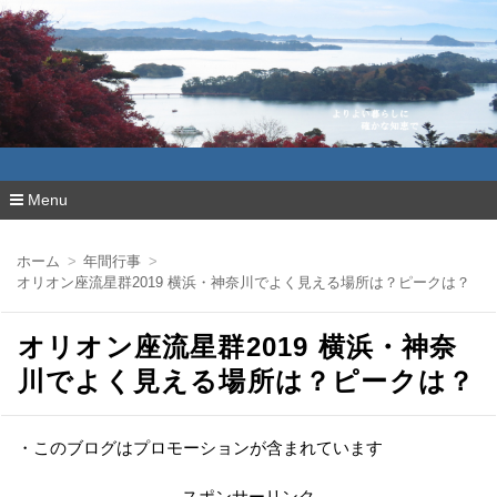
よりよい暮らしに確かな知恵で
Menu
コ
ン
ホーム
年間行事
テ
オリオン座流星群2019 横浜・神奈川でよく見える場所は？ピークは？
ン
ツ
へ
オリオン座流星群2019 横浜・神奈
移
動
川でよく見える場所は？ピークは？
・このブログはプロモーションが含まれています
スポンサーリンク