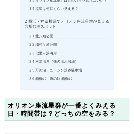
1.3
オリオン座流星群はどの方角を見ればいい？
1.4
流星は何個ぐらい見える？
2
横浜・神奈川県でオリオン座流星群が見える
穴場観測スポット
2.1
北八朔公園
2.2
稲村ケ崎公園
2.3
七里ヶ浜海岸
2.4
三浦海岸（菊名海水浴場）
2.5
丹沢湖 ユーシン渓谷駐車場
2.6
箱根峠 道の駅 箱根峠
オリオン座流星群が一番よくみえる
日・時間帯は？どっちの空をみる？