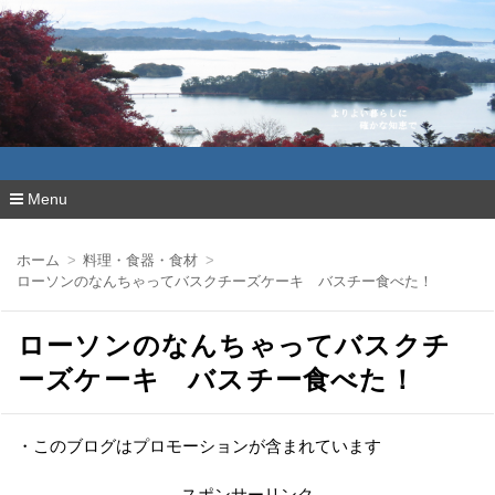
よりよい暮らしに確かな知恵で
Menu
コ
ン
ホーム
料理・食器・食材
テ
ローソンのなんちゃってバスクチーズケーキ バスチー食べた！
ン
ツ
へ
ローソンのなんちゃってバスクチ
移
動
ーズケーキ バスチー食べた！
・このブログはプロモーションが含まれています
スポンサーリンク