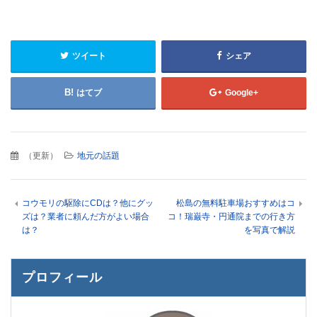
ツイート
シェア
はてブ
Google+
（
更新
）
地元の話題
コウモリの駆除にCDは？他にグッ
松島の無料駐車場おすすめはコ
ズは？業者に頼んだ方がよい場合
コ！瑞巌寺・円通院までの行き方
は？
を写真で解説
プロフィール