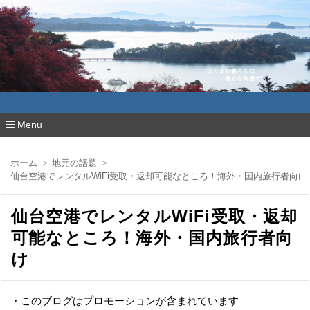
よりよい暮らしに確かな知恵で
Menu
コ
ン
ホーム
地元の話題
テ
仙台空港でレンタルWiFi受取・返却可能なところ！海外・国内旅行者向け
ン
ツ
へ
仙台空港でレンタルWiFi受取・返却
移
動
可能なところ！海外・国内旅行者向
け
・このブログはプロモーションが含まれています