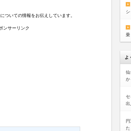
シ
場についての情報をお伝えしています。
ポンサーリンク
乗
よ
仙
か
セ
出
円
た