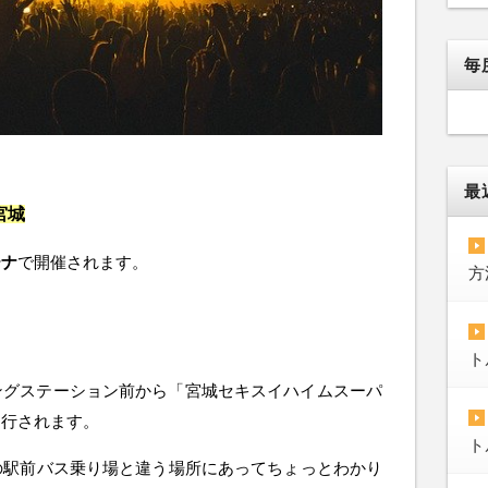
毎
最
宮城
ーナ
で開催されます。
方
ト
ングステーション前から「宮城セキスイハイムスーパ
運行されます。
ト
の駅前バス乗り場と違う場所にあってちょっとわかり