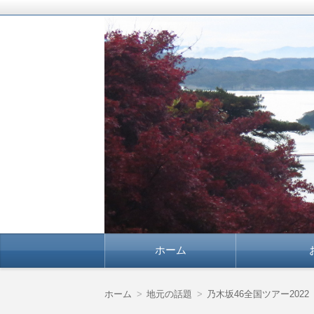
豊かな暮らしを応援します！
よりよい暮らしに確
コ
ホーム
ン
テ
ン
ツ
ホーム
地元の話題
乃木坂46全国ツアー20
へ