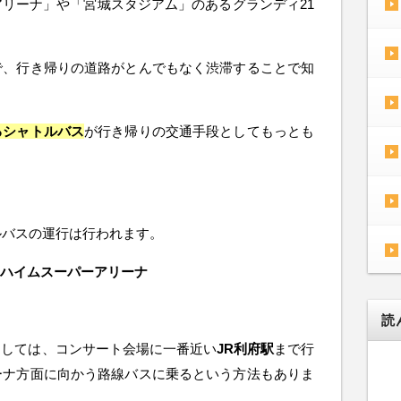
リーナ」や「宮城スタジアム」のあるグランディ21
。
で、行き帰りの道路がとんでもなく渋滞することで知
るシャトルバス
が行き帰りの交通手段としてもっとも
ルバスの運行は行われます。
ハイムスーパーアリーナ
読
としては、コンサート会場に一番近い
JR利府駅
まで行
ーナ方面に向かう路線バスに乗るという方法もありま
）