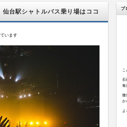
プ
2 仙台駅シャトルバス乗り場はココ
れています
こ
石
食
微
か
よ