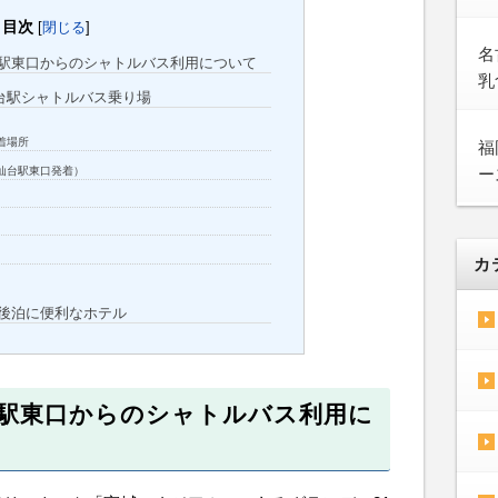
目次
[
閉じる
]
名
台駅東口からのシャトルバス利用について
乳
台駅シャトルバス乗り場
着場所
福
ー
仙台駅東口発着）
カ
・後泊に便利なホテル
台駅東口からのシャトルバス利用に