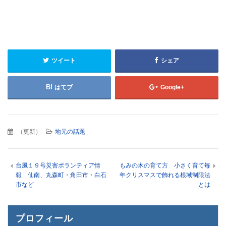
ツイート
シェア
はてブ
Google+
（
更新
）
地元の話題
台風１９号災害ボランティア情
もみの木の育て方 小さく育て毎
報 仙南、丸森町・角田市・白石
年クリスマスで飾れる根域制限法
市など
とは
プロフィール