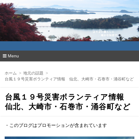
よりよい暮らしに確かな知恵で
Menu
コ
ン
ホーム
地元の話題
テ
台風１９号災害ボランティア情報 仙北、大崎市・石巻市・涌谷町など
ン
ツ
へ
台風１９号災害ボランティア情報
移
動
仙北、大崎市・石巻市・涌谷町など
・このブログはプロモーションが含まれています