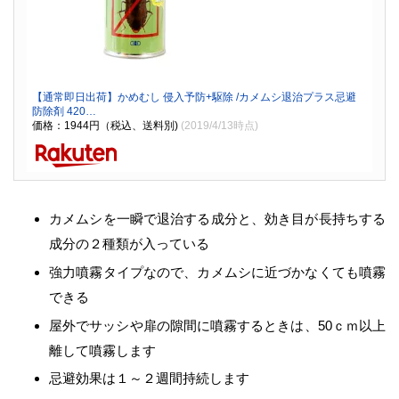
【通常即日出荷】かめむし 侵入予防+駆除 /カメムシ退治プラス忌避
防除剤 420…
価格：1944円（税込、送料別)
(2019/4/13時点)
カメムシを一瞬で退治する成分と、効き目が長持ちする
成分の２種類が入っている
強力噴霧タイプなので、カメムシに近づかなくても噴霧
できる
屋外でサッシや扉の隙間に噴霧するときは、50ｃｍ以上
離して噴霧します
忌避効果は１～２週間持続します