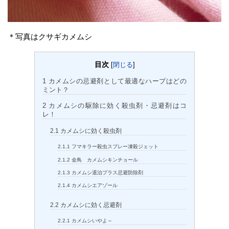
＊写真はクサギカメムシ
目次
[
閉じる
]
1
カメムシの忌避剤として最適なハーブはどの
ミント？
2
カメムシの駆除に効く殺虫剤・忌避剤はコ
レ！
2.1
カメムシに効く殺虫剤
2.1.1
フマキラー殺虫スプレー凍殺ジェット
2.1.2
金鳥 カメムシキンチョール
2.1.3
カメムシ退治プラス忌避防除剤
2.1.4
カメムシエアゾール
2.2
カメムシに効く忌避剤
2.2.1
カメムシいやよ～