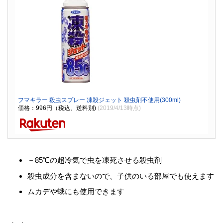
フマキラー 殺虫スプレー 凍殺ジェット 殺虫剤不使用(300ml)
価格：996円（税込、送料別)
(2019/4/13時点)
－85℃の超冷気で虫を凍死させる殺虫剤
殺虫成分を含まないので、子供のいる部屋でも使えます
ムカデや蛾にも使用できます