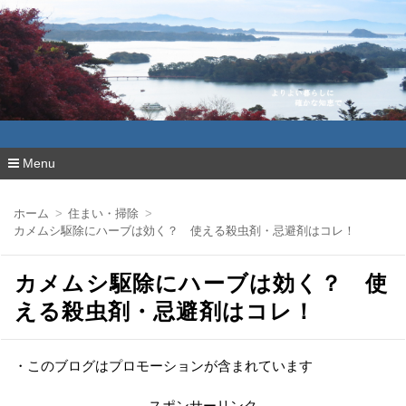
よりよい暮らしに確かな知恵で
Menu
コ
ン
ホーム
住まい・掃除
テ
カメムシ駆除にハーブは効く？ 使える殺虫剤・忌避剤はコレ！
ン
ツ
へ
カメムシ駆除にハーブは効く？ 使
移
動
える殺虫剤・忌避剤はコレ！
・このブログはプロモーションが含まれています
スポンサーリンク