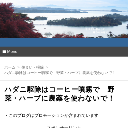
よりよい暮らしに確かな知恵で
Menu
コ
ン
ホーム
住まい・掃除
テ
ハダニ駆除はコーヒー噴霧で 野菜・ハーブに農薬を使わないで！
ン
ツ
へ
ハダニ駆除はコーヒー噴霧で 野
移
動
菜・ハーブに農薬を使わないで！
・このブログはプロモーションが含まれています
スポンサーリンク