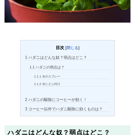
目次
[
閉じる
]
1
ハダニはどんな奴？弱点はどこ？
1.1
ハダニの弱点は？
1.1.1
水のスプレー
1.1.2
水にどぶ付け
2
ハダニの駆除にコーヒーが効く！
3
コーヒー以外でハダニ駆除に効くものは？
ハダニはどんな奴？弱点はどこ？