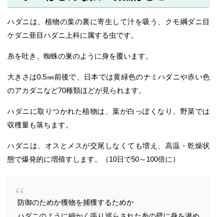
ハダニは、植物の葉の裏に寄生して汁を吸う、クモ綱ダニ目
ケダニ亜目ハダニ上科に属する虫です。
糸を吐き、蜘蛛の巣のように身を覆います。
大きさは0.5㎜前後で、日本では黄緑色のナミハダニや赤い色
のアカダニなど70種類ほどが見られます。
ハダニに取りつかれた植物は、葉が白っぽくなり、野菜では
収穫量も落ちます。
ハダニは、オスとメスが交尾しなくても増え、高温・乾燥状
態で爆発的に増殖すします。（10日で50～100倍に）
防御のためか獲物を捕獲するためか
ハダニのように細かく張り巡らされた糸の壁に身を潜め