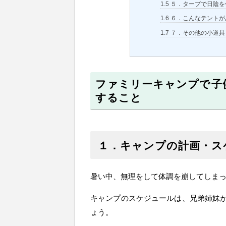
1.5
５．タープで日陰を
1.6
６．こんなテントが
1.7
７．その他の小道具
ファミリーキャンプで子
すること
１．キャンプの計画・ス
暑い中、無理をして体調を崩してしま
キャンプのスケジュールは、兄弟姉妹
ょう。