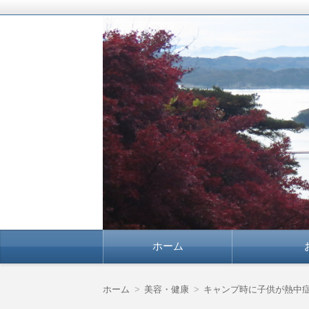
豊かな暮らしを応援します！
よりよい暮らしに確
コ
ホーム
ン
テ
ン
ツ
ホーム
美容・健康
キャンプ時に子供が熱中
へ