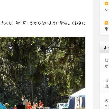
シ
ん大人も）熱中症にかからないように準備しておきた
乗
よ
仙
か
セ
出
名
乳