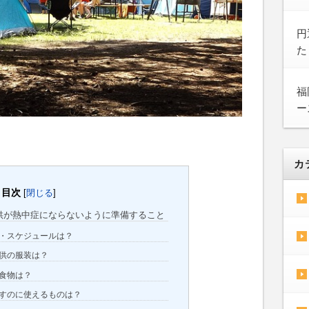
円
た
福
ー
カ
目次
[
閉じる
]
供が熱中症にならないように準備すること
・スケジュールは？
供の服装は？
食物は？
すのに使えるものは？