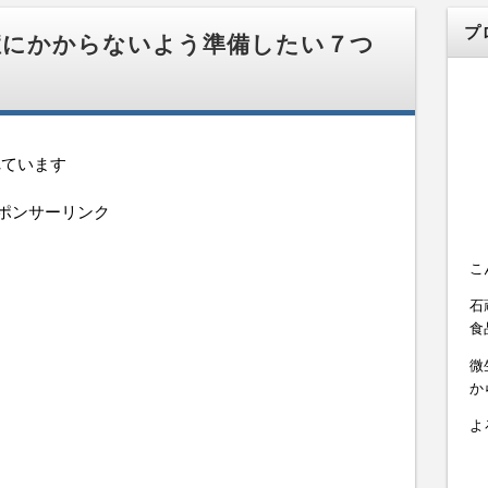
プ
症にかからないよう準備したい７つ
れています
ポンサーリンク
こ
石
食
微
か
よ