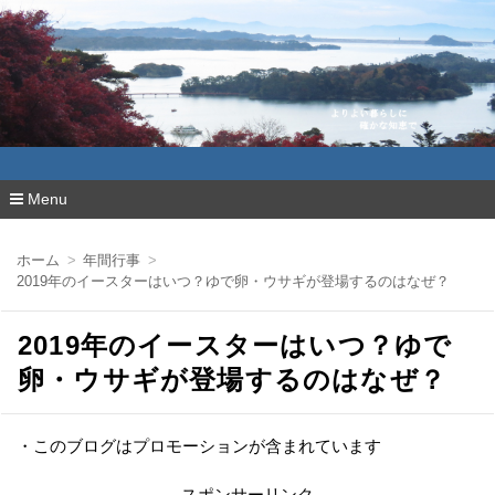
よりよい暮らしに確かな知恵で
Menu
コ
ン
ホーム
年間行事
テ
2019年のイースターはいつ？ゆで卵・ウサギが登場するのはなぜ？
ン
ツ
へ
2019年のイースターはいつ？ゆで
移
動
卵・ウサギが登場するのはなぜ？
・このブログはプロモーションが含まれています
スポンサーリンク