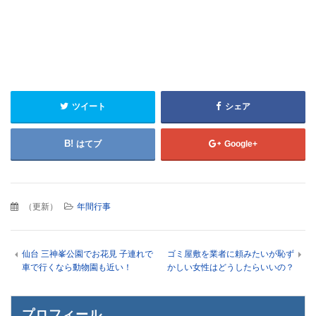
ツイート
シェア
はてブ
Google+
（
更新
）
年間行事
仙台 三神峯公園でお花見 子連れで
ゴミ屋敷を業者に頼みたいが恥ず
車で行くなら動物園も近い！
かしい女性はどうしたらいいの？
プロフィール