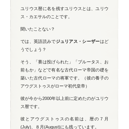
ユリウス暦に名を残すユリウスとは、ユリウ
ス・カエサルのことです。
聞いたことない？
では、英語読みで
ジュリアス・シーザー
はど
うでしょう？
そう、「賽は投げられた」「ブルータス、お
前もか」などで有名な古代ローマ帝国の礎を
築いた古代ローマの将軍です。（彼の養子の
アウグストゥスがローマ初代皇帝）
彼が今から2000年以上前に定めたのがユリウ
ス暦です。
彼とアウグストゥスの名前は、暦の７月
(July)、８月(August)にも残っています。