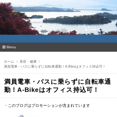
よりよい暮らしに確かな知恵で
Menu
コ
ン
ホーム
美容・健康
テ
満員電車・バスに乗らずに自転車通勤！A-Bikeはオフィス持込可！
ン
ツ
へ
満員電車・バスに乗らずに自転車通
移
動
勤！A-Bikeはオフィス持込可！
・このブログはプロモーションが含まれています